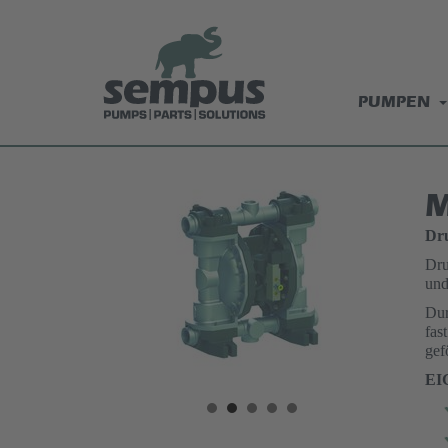
PUMPEN
M
Dr
Dru
und
Dur
fas
gef
EI